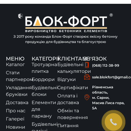
З 2017 року команда Блок-Форт створює якісну бетонну
продукцію для будівництва та благоустрою
МЕНЮ
КАТЕГОРІЇ
КЛІЄНТАМ
ЗВ'ЯЗОК
Каталог
Тротуарна
Будівельні
(068) 112-38-99
плитка
калькулятори
Стати
sale.blokfort@gmail.
партнером
Бордюри
Відгуки
Укладання
Будівельні
Сертифікати
Рівненська
область,
бруківки
блоки
Оплата і
м. Сарни,
Доставка
Елементи
доставка
Масив Лиса гора,
5А
для
Про нас
Обмін та
паркану
повернення
Галереї
Будівельні
Питання
Новини
суміші