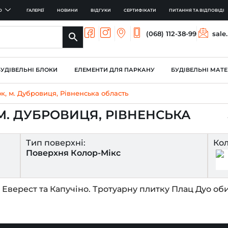
О
ГАЛЕРЕЇ
НОВИНИ
ВІДГУКИ
СЕРТИФІКАТИ
ПИТАННЯ ТА ВІДПОВІДІ
(068) 112-38-99
sale
БУДІВЕЛЬНІ БЛОКИ
ЕЛЕМЕНТИ ДЛЯ ПАРКАНУ
БУДІВЕЛЬНІ МАТЕ
, м. Дубровиця, Рівненська область
. ДУБРОВИЦЯ, РІВНЕНСЬКА
Тип поверхні:
Кол
Поверхня Колор-Мікс
 Еверест та Капучіно. Тротуарну плитку Плац Дуо об