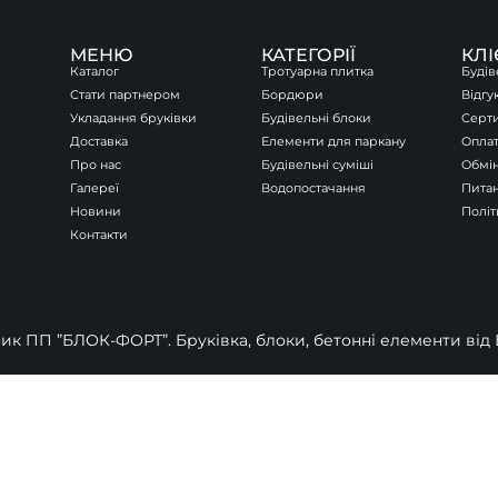
МЕНЮ
КАТЕГОРІЇ
КЛ
Каталог
Тротуарна плитка
Будів
Стати партнером
Бордюри
Відгу
Укладання бруківки
Будівельні блоки
Серт
Доставка
Елементи для паркану
Оплат
Про нас
Будівельні суміші
Обмін
Галереї
Водопостачання
Питан
Новини
Політ
Контакти
к ПП ”БЛОК-ФОРТ”. Бруківка, блоки, бетонні елементи від Б