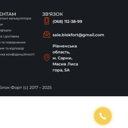
ІЄНТАМ
ЗВ'ЯЗОК
ельні калькулятори
(068) 112-38-99
ки
ифікати
sale.blokfort@gmail.com
а і доставка
 та повернення
Рівненська
ня та відповіді
область,
ика конфіденційності
м. Сарни,
Масив Лиса
гора, 5А
лок-Форт (c) 2017 – 2025