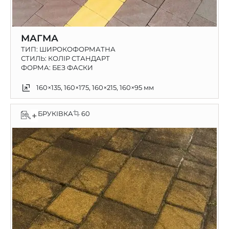
МАГМА
ТИП:
ШИРОКОФОРМАТНА
СТИЛЬ: КОЛІР СТАНДАРТ
ФОРМА: БЕЗ ФАСКИ
160×135, 160×175, 160×215, 160×95 мм
БРУКІВКА
60
+