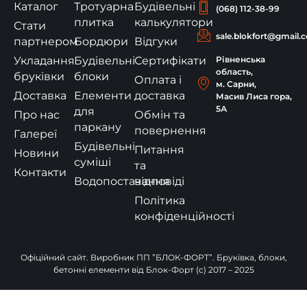
Каталог
Тротуарна
Будівельні
(068) 112-38-99
плитка
калькулятори
Стати
sale.blokfort@gmail.
партнером
Бордюри
Відгуки
Укладання
Будівельні
Сертифікати
Рівненська
область,
бруківки
блоки
Оплата і
м. Сарни,
Доставка
Елементи
доставка
Масив Лиса гора,
5А
для
Про нас
Обмін та
паркану
повернення
Галереї
Будівельні
Питання
Новини
суміші
та
Контакти
Водопостачання
відповіді
Політика
конфіденційності
Офіційний сайт. Виробник ПП ”БЛОК-ФОРТ”. Бруківка, блоки,
бетонні елементи від Блок-Форт (c) 2017 – 2025