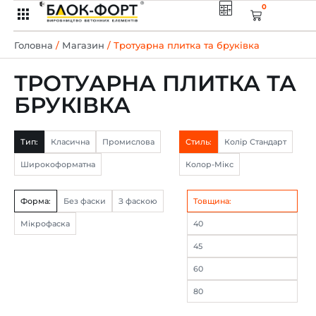
0
Головна
/
Магазин
/ Тротуарна плитка та бруківка
ТРОТУАРНА ПЛИТКА ТА
БРУКІВКА
Тип:
Класична
Промислова
Стиль:
Колір Стандарт
Широкоформатна
Колор-Мікс
Форма:
Без фаски
З фаскою
Товщина:
Мікрофаска
40
45
60
80