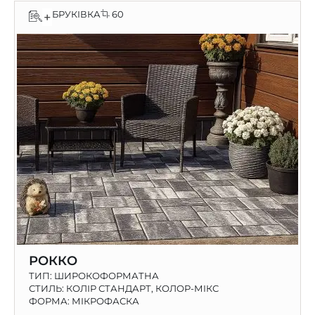
БРУКІВКА
60
+
РОККО
ТИП:
ШИРОКОФОРМАТНА
СТИЛЬ: КОЛІР СТАНДАРТ, КОЛОР-МІКС
ФОРМА: МІКРОФАСКА