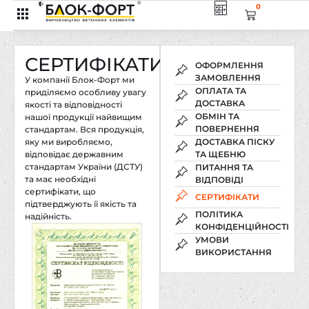
0
СЕРТИФІКАТИ
ОФОРМЛЕННЯ
ЗАМОВЛЕННЯ
У компанії Блок-Форт ми
ОПЛАТА ТА
приділяємо особливу увагу
ДОСТАВКА
якості та відповідності
ОБМІН ТА
нашої продукції найвищим
ПОВЕРНЕННЯ
стандартам. Вся продукція,
яку ми виробляємо,
ДОСТАВКА ПІСКУ
відповідає державним
ТА ЩЕБНЮ
стандартам України (ДСТУ)
ПИТАННЯ ТА
та має необхідні
ВІДПОВІДІ
сертифікати, що
СЕРТИФІКАТИ
підтверджують її якість та
ПОЛІТИКА
надійність.
КОНФІДЕНЦІЙНОСТІ
УМОВИ
ВИКОРИСТАННЯ