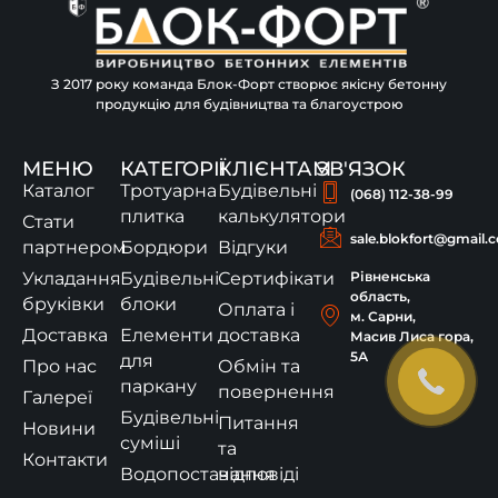
З 2017 року команда Блок-Форт створює якісну бетонну
продукцію для будівництва та благоустрою
МЕНЮ
КАТЕГОРІЇ
КЛІЄНТАМ
ЗВ'ЯЗОК
Каталог
Тротуарна
Будівельні
(068) 112-38-99
плитка
калькулятори
Стати
sale.blokfort@gmail.
партнером
Бордюри
Відгуки
Укладання
Будівельні
Сертифікати
Рівненська
область,
бруківки
блоки
Оплата і
м. Сарни,
Доставка
Елементи
доставка
Масив Лиса гора,
5А
для
Про нас
Обмін та
паркану
повернення
Галереї
Будівельні
Питання
Новини
суміші
та
Контакти
Водопостачання
відповіді