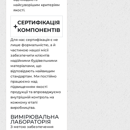
найсуворішим критеріям
якості.
СЕРТИФІКАЦІЯ
КОМПОНЕНТІВ
Для нас сертифікація є не
лише формальністю, а й
частиною нашої місії
забезпечити клієнтів
надійними будівельними
матеріалами, що
відповідають найвищим
стандартам. Ми постійно
працюємо над
підвищенням якості
продукції та впроваджуємо
внутрішній контроль на
кожному етапі
виробництва.
ВИМІРЮВАЛЬНА
ЛАБОРАТОРІЯ
З метою забезпечення