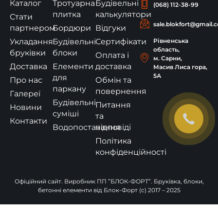
Каталог
Тротуарна
Будівельні
(068) 112-38-99
плитка
калькулятори
Стати
sale.blokfort@gmail.
партнером
Бордюри
Відгуки
Укладання
Будівельні
Сертифікати
Рівненська
область,
бруківки
блоки
Оплата і
м. Сарни,
Доставка
Елементи
доставка
Масив Лиса гора,
5А
для
Про нас
Обмін та
паркану
повернення
Галереї
Будівельні
Питання
Новини
суміші
та
Контакти
Водопостачання
відповіді
Політика
конфіденційності
Офіційний сайт. Виробник ПП ”БЛОК-ФОРТ”. Бруківка, блоки,
бетонні елементи від Блок-Форт (c) 2017 – 2025