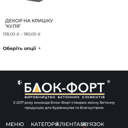
ДЕКОР НА КРИШКУ
‘КУЛЯ’
138,00
₴
–
180,00
₴
+
Оберіть опції
З 2017 року команда Блок-Форт створює якісну бетонну
продукцію для будівництва та благоустрою
МЕНЮ
КАТЕГОРІЇ
КЛІЄНТАМ
ЗВ'ЯЗОК