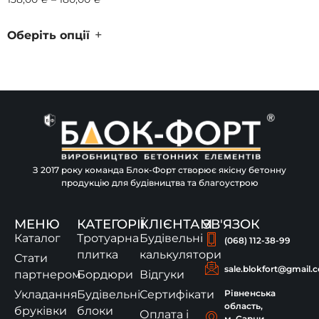
+
Оберіть опції
З 2017 року команда Блок-Форт створює якісну бетонну
продукцію для будівництва та благоустрою
МЕНЮ
КАТЕГОРІЇ
КЛІЄНТАМ
ЗВ'ЯЗОК
Каталог
Тротуарна
Будівельні
(068) 112-38-99
плитка
калькулятори
Стати
sale.blokfort@gmail.
партнером
Бордюри
Відгуки
Укладання
Будівельні
Сертифікати
Рівненська
область,
бруківки
блоки
Оплата і
м. Сарни,