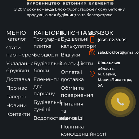
З 2017 року команда Блок-Форт створює якісну бетонну
продукцію для будівництва та благоустрою
МЕНЮ
КАТЕГОРІЇ
КЛІЄНТАМ
ЗВ'ЯЗОК
Каталог
Тротуарна
Будівельні
(068) 112-38-99
плитка
калькулятори
Стати
sale.blokfort@gmail.
партнером
Бордюри
Відгуки
Укладання
Будівельні
Сертифікати
Рівненська
область,
бруківки
блоки
Оплата і
м. Сарни,
Доставка
Елементи
доставка
Масив Лиса гора,
5А
для
Про нас
Обмін та
паркану
повернення
Галереї
Будівельні
Питання
Новини
суміші
та
Контакти
Водопостачання
відповіді
Політика
конфіденційності