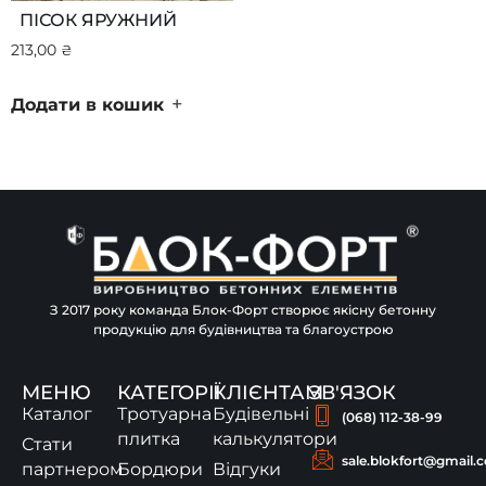
ПІСОК ЯРУЖНИЙ
213,00
₴
+
Додати в кошик
З 2017 року команда Блок-Форт створює якісну бетонну
продукцію для будівництва та благоустрою
МЕНЮ
КАТЕГОРІЇ
КЛІЄНТАМ
ЗВ'ЯЗОК
Каталог
Тротуарна
Будівельні
(068) 112-38-99
плитка
калькулятори
Стати
sale.blokfort@gmail.
партнером
Бордюри
Відгуки