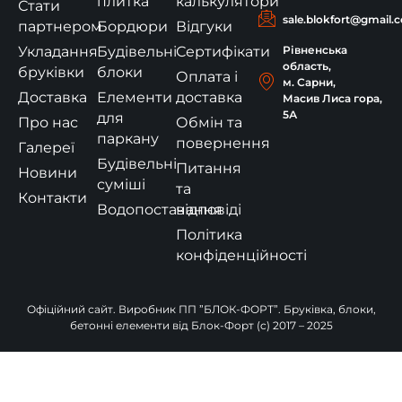
плитка
калькулятори
Стати
sale.blokfort@gmail.
партнером
Бордюри
Відгуки
Укладання
Будівельні
Сертифікати
Рівненська
область,
бруківки
блоки
Оплата і
м. Сарни,
Доставка
Елементи
доставка
Масив Лиса гора,
5А
для
Про нас
Обмін та
паркану
повернення
Галереї
Будівельні
Питання
Новини
суміші
та
Контакти
Водопостачання
відповіді
Політика
конфіденційності
Офіційний сайт. Виробник ПП ”БЛОК-ФОРТ”. Бруківка, блоки,
бетонні елементи від Блок-Форт (c) 2017 – 2025