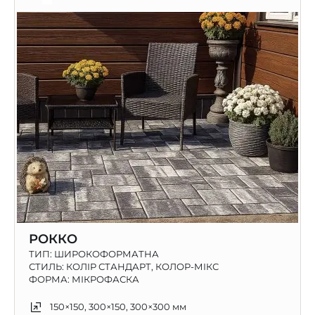
РОККО
ТИП:
ШИРОКОФОРМАТНА
СТИЛЬ: КОЛІР СТАНДАРТ, КОЛОР-МІКС
ФОРМА: МІКРОФАСКА
150×150, 300×150, 300×300 мм