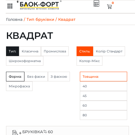
0
Головна
/ Тип бруківки / Квадрат
КВАДРАТ
Тип:
Класична
Промислова
Стиль:
Колір Стандарт
Широкоформатна
Колор-Мікс
Форма:
Без фаски
З фаскою
Товщина:
Мікрофаска
40
45
60
80
БРУКІВКА
60
+