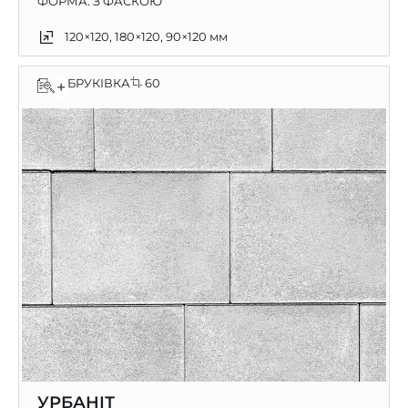
ФОРМА: З ФАСКОЮ
120×120, 180×120, 90×120 мм
БРУКІВКА
60
+
УРБАНІТ